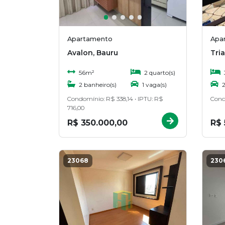
Apartamento
Apa
Avalon, Bauru
Tri
56m²
2 quarto(s)
2 banheiro(s)
1 vaga(s)
2
Condomínio: R$ 338,14 • IPTU: R$
Cond
716,00
R$ 350.000,00
R$ 
23068
230