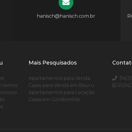
hanisch@hanisch.com.br
Ru
u
Mais Pesquisados
Contat
is
Apartamentos para Venda
(14)3
 somos
Casas para Venda em Bauru
55(14
conosco
Apartamentos para Locação
do
Casas em Condomínio
te