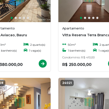
rtamento
Apartamento
a Aviacao, Bauru
1m²
2 quarto(s)
50m²
2 quart
 banheiro(s)
1 vaga(s)
1 banheiro(s)
1 vaga(s
Condomínio: R$ 410,00
380.000,00
R$ 250.000,00
28
24021