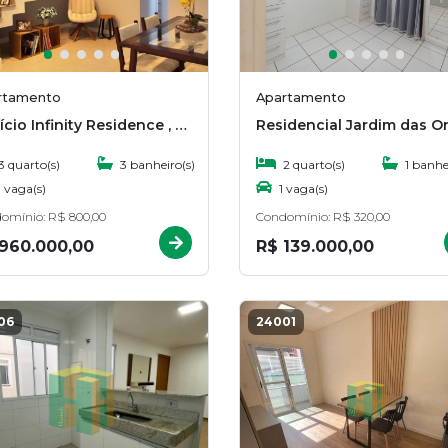
rtamento
Apartamento
Edifício Infinity Residence , Bauru
3 quarto(s)
3 banheiro(s)
2 quarto(s)
1 banhei
 vaga(s)
1 vaga(s)
omínio: R$ 800,00
Condomínio: R$ 320,00
960.000,00
R$ 139.000,00
06
24001