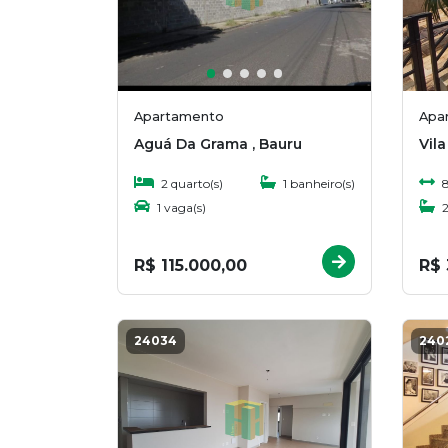
Apartamento
Apa
Aguá Da Grama , Bauru
Vil
2 quarto(s)
1 banheiro(s)
8
1 vaga(s)
2
R$ 115.000,00
R$ 
24034
240