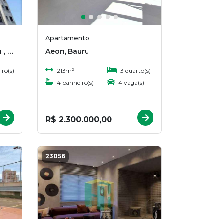
Apartamento
Vitta Reserva Terra Branca , Bauru
Aeon, Bauru
ro(s)
213m²
3 quarto(s)
4 banheiro(s)
4 vaga(s)
R$ 2.300.000,00
23056