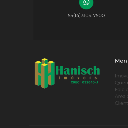
55(14)3104-7500
Men
Imóve
Quem
Fale 
Área 
Clien