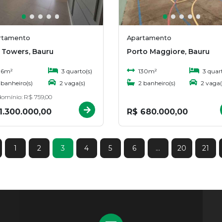
rtamento
Apartamento
y Towers, Bauru
Porto Maggiore, Bauru
6m²
3 quarto(s)
130m²
3 quart
 banheiro(s)
2 vaga(s)
2 banheiro(s)
2 vaga(
omínio: R$ 759,00
1.300.000,00
R$ 680.000,00
1
2
3
4
5
6
...
20
21