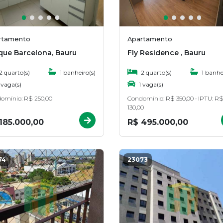
rtamento
Apartamento
que Barcelona, Bauru
Fly Residence , Bauru
2 quarto(s)
1 banheiro(s)
2 quarto(s)
1 banhei
 vaga(s)
1 vaga(s)
omínio: R$ 250,00
Condomínio: R$ 350,00 • IPTU: R
130,00
185.000,00
R$ 495.000,00
74
23073