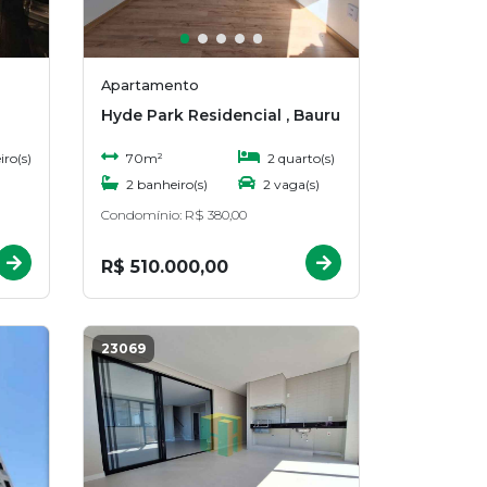
Apartamento
Hyde Park Residencial , Bauru
ro(s)
70m²
2 quarto(s)
2 banheiro(s)
2 vaga(s)
$
Condomínio: R$ 380,00
R$ 510.000,00
23069