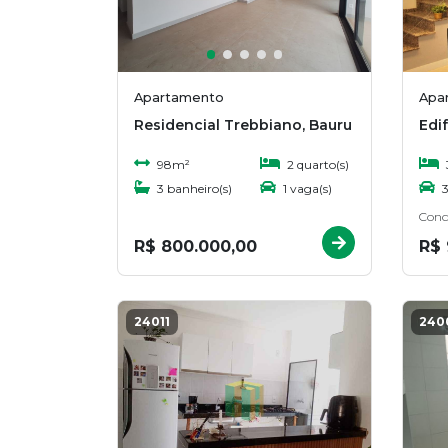
Apartamento
Apa
Residencial Trebbiano, Bauru
98m²
2 quarto(s)
3 banheiro(s)
1 vaga(s)
3
Cond
R$ 800.000,00
R$ 
24011
240