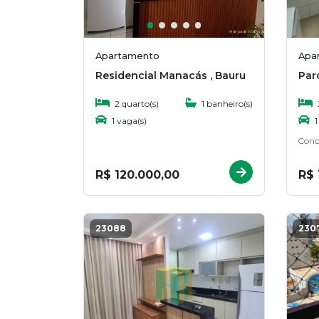
Apartamento
Apa
Residencial Manacás , Bauru
Par
2 quarto(s)
1 banheiro(s)
1 vaga(s)
1
Cond
R$ 120.000,00
R$ 
23088
230