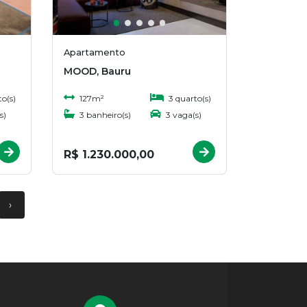
Apartamento
MOOD, Bauru
o(s)
127m²
3 quarto(s)
s)
3 banheiro(s)
3 vaga(s)
R$ 1.230.000,00
›