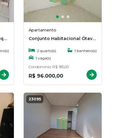
Apartamento
Residencial Jardim das Orquídeas, Bauru
Conjunto Habitacional Ótavio Rasi, Bauru
ro(s)
2 quarto(s)
1 banheiro(s)
1 vaga(s)
Condomínio: R$ 185,00
R$ 96.000,00
23095