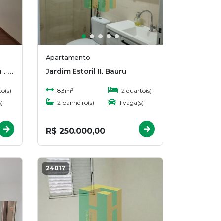
Apartamento
Vitta Reserva Terra Branca , Bauru
Jardim Estoril II, Bauru
o(s)
83m²
2 quarto(s)
)
2 banheiro(s)
1 vaga(s)
R$ 250.000,00
24017