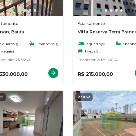
rtamento
Apartamento
anon, Bauru
3 quarto(s)
1 banheiro(s)
2 quarto(s)
1 banhei
 vaga(s)
1 vaga(s)
omínio: R$ 553,00
Condomínio: R$ 410,00
530.000,00
R$ 215.000,00
65
23062