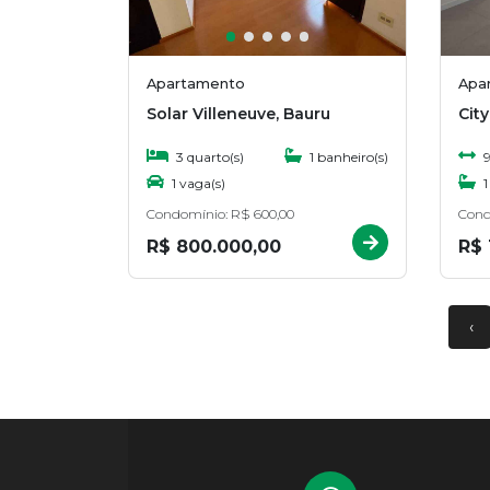
Apartamento
Apa
Solar Villeneuve, Bauru
Cit
3 quarto(s)
1 banheiro(s)
9
1 vaga(s)
1
Condomínio: R$ 600,00
Cond
R$ 800.000,00
R$ 
‹