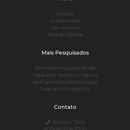
Imóveis
Quem somos
Fale conosco
Área do Cliente
Mais Pesquisados
Apartamentos para Venda
Casas para Venda em Bauru
Apartamentos para Locação
Casas em Condomínio
Contato
(14)3104-7500
55(14)3104-7500