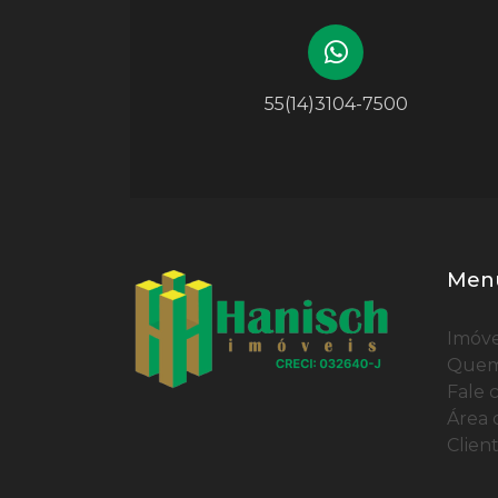
55(14)3104-7500
Men
Imóve
Quem
Fale 
Área 
Clien