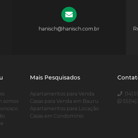
hanisch@hanisch.com.br
Ru
u
Mais Pesquisados
Contat
is
Apartamentos para Venda
(14)3
 somos
Casas para Venda em Bauru
55(14
conosco
Apartamentos para Locação
do
Casas em Condomínio
te