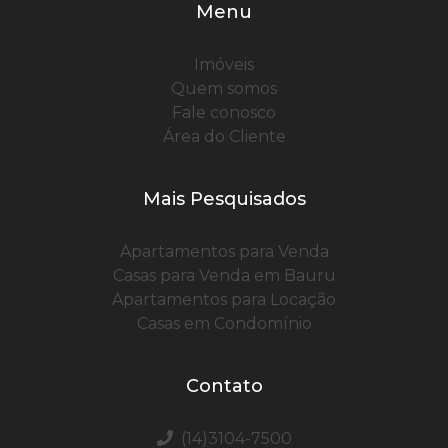
Menu
Imóveis
Quem somos
Fale conosco
Área do Cliente
Mais Pesquisados
Apartamentos para Venda
Casas para Venda em Bauru
Apartamentos para Locação
Casas em Condomínio
Contato
(14)3104-7500