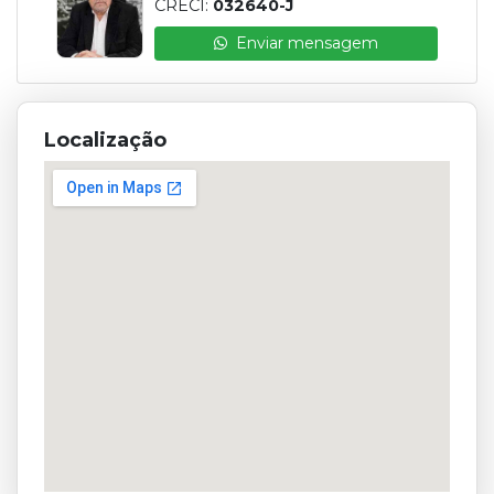
CRECI:
032640-J
Enviar mensagem
Localização